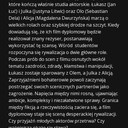
które kończą właśnie studia aktorskie. Łukasz (Jan
Łuć) i Julka (Justyna Litwic) oraz Olo (Sebastian
Dela) i Alicja (Magdalena Dwurzyńska) marzą o
wielkich rolach oraz szybkiej drodze na szczyt. Kiedy
dowiadują się, że ich film dyplomowy będzie
realizował znany reżyser, postanawiają
wykorzystać tę szansę. Wśród studentów
rozpoczyna się rywalizacja o dwie główne role.
Podczas prób do scen z filmu osnutych wokół
tematu zazdrości, zdrady, kłamstwa i manipulacji,
Łukasz zostaje sparowany z Olem, a Julka z Alicją.
Zaprzyjaźnieni bohaterowie powoli zaczynają
postrzegać swoich scenicznych partnerów jako
zagrożenie. Napięcia między nimi rosną, ujawniając
ambicje, kompleksy i niezałatwione sprawy. Granica
między fikcją a rzeczywistością zaciera się, a film
dyplomowy staje się sceną desperackiej rywalizacji.
Czy przyjaźń młodych aktorów przetrwa? Czy
ważniejsza okaże się sława?