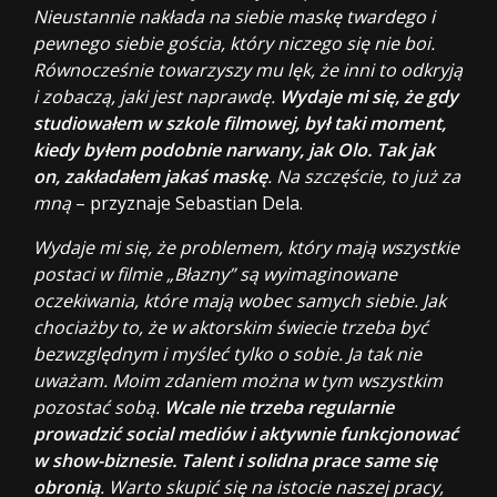
Nieustannie nakłada na siebie maskę twardego i
pewnego siebie gościa, który niczego się nie boi.
Równocześnie towarzyszy mu lęk, że inni to odkryją
i zobaczą, jaki jest naprawdę.
Wydaje mi się, że gdy
studiowałem w szkole filmowej, był taki moment,
kiedy byłem podobnie narwany, jak Olo. Tak jak
on, zakładałem jakaś maskę
. Na szczęście, to już za
mną
– przyznaje Sebastian Dela.
Wydaje mi się, że problemem, który mają wszystkie
postaci w filmie „Błazny” są wyimaginowane
oczekiwania, które mają wobec samych siebie. Jak
chociażby to, że w aktorskim świecie trzeba być
bezwzględnym i myśleć tylko o sobie. Ja tak nie
uważam. Moim zdaniem można w tym wszystkim
pozostać sobą.
Wcale nie trzeba regularnie
prowadzić social mediów i aktywnie funkcjonować
w show-biznesie. Talent i solidna prace same się
obronią
. Warto skupić się na istocie naszej pracy,