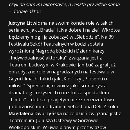
czyli na samym aktorstwie, a reszta przyjdzie sama
– dodaje aktor.
Justyna Litwic
ma na swoim koncie role w takich
serialach, jak „Bracia” i „Na dobre i na złe”. Wkrótce
będziemy mogli ją zobaczyć w „Ślebodzie”. Na 39.
Festiwalu Szkół Teatralnych w Łodzi została
wyróżnioną Nagrodą Łódzkich Dziennikarzy
„Indywidualność aktorska”. Związana jest z
Teatrem Ludowym w Krakowie.
Jan Łuć
zagrał już
epizodyczne role w nagradzanych na festiwalu w
Gdyni filmach, takich jak „Kos” czy „Piosenki o
miłości”. Spełnia się również jako scenarzysta,
dramaturg i reżyser. To on stoi za spektaklem
„Limbo” – dobrze przyjętym przez recenzentów i
publiczność monodramem Sebastiana Deli. Z kolei
Magdalena Dwurzyńska
na co dzień związana jest z
Teatrem im. Juliusza Osterwy w Gorzowie
Wielkopolskim. W uwielbianym przez widzów