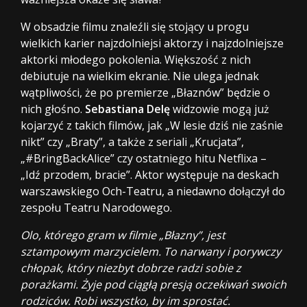
W obsadzie filmu znaleźli się stojący u progu
wielkich karier najzdolniejsi aktorzy i najzdolniejsze
aktorki młodego pokolenia. Większość z nich
debiutuje na wielkim ekranie. Nie ulega jednak
wątpliwości, że po premierze „Błaznów” będzie o
nich głośno.
Sebastiana Delę
widzowie mogą już
kojarzyć z takich filmów, jak „W lesie dziś nie zaśnie
nikt” czy „Braty”, a także z seriali „Krucjata”,
„#BringBackAlice” czy ostatniego hitu Netflixa –
„Idź przodem, bracie”. Aktor występuje na deskach
warszawskiego Och-Teatru, a niedawno dołączył do
zespołu Teatru Narodowego.
Olo, którego gram w filmie „Błazny”, jest
sztampowym marzycielem. To narwany i porywczy
chłopak, który niezbyt dobrze radzi sobie z
porażkami. Żyje pod ciągłą presją oczekiwań swoich
rodziców. Robi wszystko, by im sprostać.