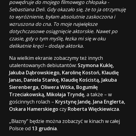
powędruje do mojego filmowego chłopaka -
Sebastiana Deli. Gdy okazało się, że to ja otrzymuję
to wyróżnienie, byłam absolutnie zaskoczona i
wzruszona do cna. To moje największe
dotychczasowe osiągnięcie aktorskie. Nawet po
czasie, gdy o tym myślę, łezka mi się w oku
delikatnie kręci – dodaje aktorka.
Na wielkim ekranie zobaczymy też innych
utalentowanych debiutantów:
Szymona Kuklę,
Jakuba Dąbrowskiego, Karolinę Kostoń, Klaudię
Janas, Daniela Stankę, Klaudię Kościstą, Jakuba
Sierenberga, Oliwera Witka, Bogumiłę
Trzeciakowską, Mikołaja Tryndę
, a także – w
gościnnych rolach –
Krystynę Jandę
,
Jana Englerta,
Oskara Hamerskiego
czy
Roberta Więckiewicza
.
„Błazny” będzie można zobaczyć w kinach w całej
Polsce od
13 grudnia
.