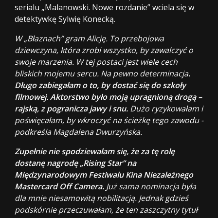
serialu „Malanowski. Nowe rozdanie” wciela się w
detektywkę Sylwię Konecką.
W „Błaznach” gram Alicję. To przebojowa
dziewczyna, która zrobi wszystko, by zawalczyć o
swoje marzenia. W tej postaci jest wiele cech
bliskich mojemu sercu. Na pewno determinacja
.
Długo zabiegałam o to, by dostać się do szkoły
filmowej. Aktorstwo było moją upragnioną drogą –
rajską, z pogranicza jawy i snu.
Dużo ryzykowałam i
poświęcałam, by wkroczyć na ścieżkę tego zawodu -
podkreśla Magdalena Dwurzyńska.
Zupełnie nie spodziewałam się, że za tę rolę
dostanę nagrodę „Rising Star” na
Międzynarodowym Festiwalu Kina Niezależnego
Mastercard Off Camera.
Już sama nominacja była
dla mnie niesamowitą nobilitacją. Jednak gdzieś
podskórnie przeczuwałam, że ten zaszczytny tytuł