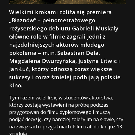
Wielkimi krokami zbliża się premiera
„Błaznów” – pełnometrażowego
reżyserskiego debiutu Gabrieli Muskały.
Główne role w filmie zagrali jedni z
najzdolniejszych aktorów młodego
pokolenia – m.in. Sebastian Dela,
Magdalena Dwurzyńska, Justyna Litwic i
Jan Łuć, którzy odnoszą coraz większe
sukcesy i coraz śmielej podbijają polskie
kino.
Tym razem wcielili się w studentów aktorstwa,
którzy zostają wystawieni na próbę podczas
przygotowań do filmu dyplomowego i muszą
podjąć decyzję, czy bardziej zależy im na sławie, czy
na związkach i przyjaźniach. Film trafi do kin już 13
grudnia.