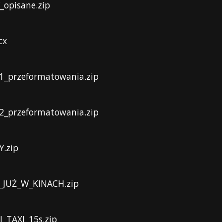
_opisane.zip
cx
1_przeformatowania.zip
2_przeformatowania.zip
Y.zip
_JUŻ_W_KINACH.zip
_TAXI_15s.zip